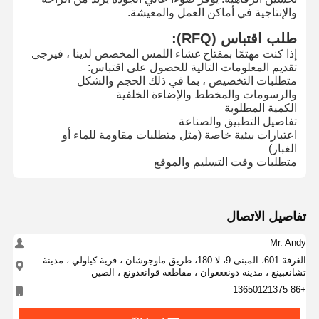
والإنتاجية في أماكن العمل والمعيشة.
طلب اقتباس (RFQ):
جولة في
مراقبة الجودة
اتصل بنا
أخبار
المصنع
إذا كنت مهتمًا بمفتاح غشاء اللمس المخصص لدينا ، فيرجى
تقديم المعلومات التالية للحصول على اقتباس:
متطلبات التخصيص ، بما في ذلك الحجم والشكل
والرسومات والمخطط والإضاءة الخلفية
الكمية المطلوبة
تفاصيل التطبيق والصناعة
اعتبارات بيئية خاصة (مثل متطلبات مقاومة للماء أو
اطلب اقتباس
الغبار)
متطلبات وقت التسليم والموقع
تبديل الغشاء المخصص
تبديل الغشاء الصناعي
تفاصيل الاتصال
تبديل غشاء مرن
Mr. Andy
الغرفة 601، المبنى 9، لا.180، طريق ماوجوشان ، قرية كياولي ، مدينة
تبديل غشاء ثنائي الفينيل متعدد الكلور
تشانغبينغ ، مدينة دونغغغوان ، مقاطعة قوانغدونغ ، الصين
+86 13650121375
تبديل الغشاء FPC