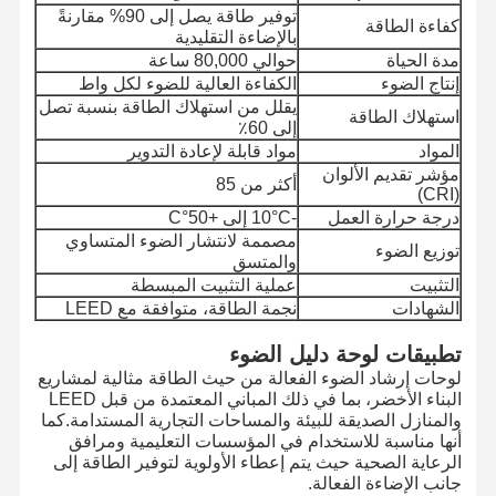
توفير طاقة يصل إلى 90% مقارنةً
كفاءة الطاقة
بالإضاءة التقليدية
مدة الحياة
حوالي 80,000 ساعة
إنتاج الضوء
الكفاءة العالية للضوء لكل واط
يقلل من استهلاك الطاقة بنسبة تصل
استهلاك الطاقة
إلى 60٪
المواد
مواد قابلة لإعادة التدوير
مؤشر تقديم الألوان
أكثر من 85
(CRI)
درجة حرارة العمل
-10°C إلى +50°C
مصممة لانتشار الضوء المتساوي
توزيع الضوء
والمتسق
التثبيت
عملية التثبيت المبسطة
الشهادات
نجمة الطاقة، متوافقة مع LEED
تطبيقات لوحة دليل الضوء
لوحات إرشاد الضوء الفعالة من حيث الطاقة مثالية لمشاريع
البناء الأخضر، بما في ذلك المباني المعتمدة من قبل LEED
والمنازل الصديقة للبيئة والمساحات التجارية المستدامة.كما
أنها مناسبة للاستخدام في المؤسسات التعليمية ومرافق
الرعاية الصحية حيث يتم إعطاء الأولوية لتوفير الطاقة إلى
جانب الإضاءة الفعالة.