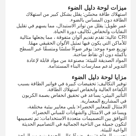
ميزات لوحة دليل الضوء
استهلاك طاقة محسّن: يقلل بشكل كبير من استهلاك
الطاقة دون المساس بالضوء.
عمر طويل: يقلل من تواتر الاستبدال، مما يسهم في تقليل
النفايات وانخفاض تكاليف دورة الحياة.
CRI عالية: تقدم تقديم ألوان متفوقة ، مما يجعلها مثالية
للأماكن التي يكون فيها تمثيل الألوان الحقيقي مهمًا.
توزيع ضوء موحد: يوفر ضوءًا سلسًا ومتسقًا عبر السطح
بأكمله دون أي نقاط ساخنة.
المواد الصديقة للبيئة: مصنوعة من مواد قابلة لإعادة
التدوير لدعم ممارسات البناء المستدامة.
مزايا لوحة دليل الضوء
توفير التكاليف: تخفيضات كبيرة في فواتير الطاقة بسبب
الكفاءة العالية وانخفاض استهلاك الطاقة.
التأثير البيئي: يساعد في تحقيق انخفاض بصمة الكربون
في المشاريع المعمارية.
الامتثال للمعايير الخضراء: يلبي معايير بيئية مختلفة،
ويساعد في الامتثال والشهادات للمباني الخضراء.
المنزل
المنتجات
فيديوهات
حولنا
التوافق بين التصميمات متعددة الاستخدامات: تم تصميمها
لتكون جميلة من الناحية الجمالية في التصاميم الحديثة
الواعية للبيئة.
تحسين الرفاهية: يوفر ضوءًا عالي الجودة يزيد من الراحة