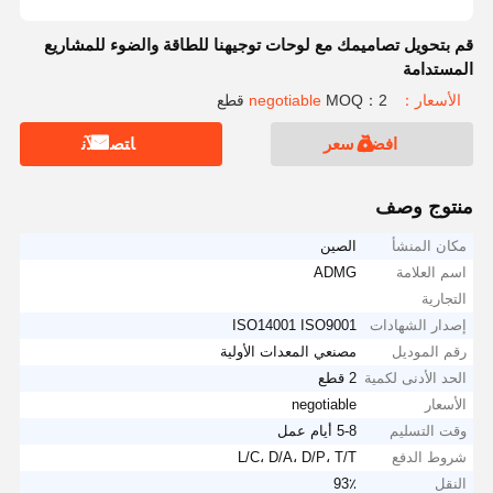
قم بتحويل تصاميمك مع لوحات توجيهنا للطاقة والضوء للمشاريع
المستدامة
الأسعار：negotiable
MOQ：2 قطع
افضل سعر
ﺎﺘﺼﻟ ﺍﻶﻧ
منتوج وصف
مكان المنشأ
الصين
اسم العلامة
ADMG
التجارية
إصدار الشهادات
ISO14001 ISO9001
رقم الموديل
مصنعي المعدات الأولية
الحد الأدنى لكمية
2 قطع
الأسعار
negotiable
وقت التسليم
5-8 أيام عمل
شروط الدفع
L/C، D/A، D/P، T/T
النقل
93٪