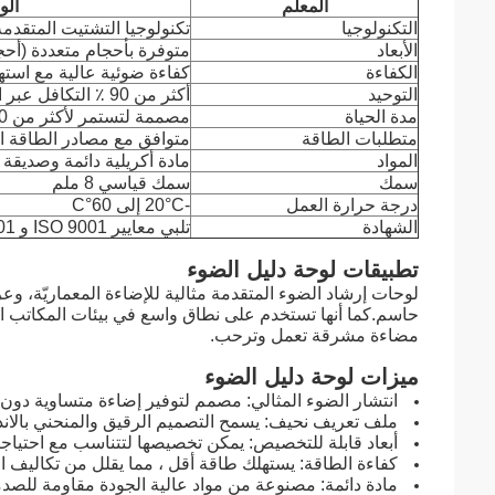
المعلم
ال
التكنولوجيا
تكنولوجيا التشتيت المتقدم
الأبعاد
متوفرة بأحجام متعددة (أ
الكفاءة
كفاءة ضوئية عالية مع است
التوحيد
أكثر من 90 ٪ التكافل عبر اللوحة بأكملها
مدة الحياة
مصممة لتستمر لأكثر من 50,000 ساعة
متطلبات الطاقة
متوافق مع مصادر الطاقة ال
المواد
مادة أكريلية دائمة وصديقة ل
سمك
سمك قياسي 8 ملم
درجة حرارة العمل
-20°C إلى 60°C
الشهادة
تلبي معايير ISO 9001 و ISO 14001
تطبيقات لوحة دليل الضوء
لوحات إرشاد الضوء المتقدمة مثالية للإضاءة المعماريّة، وع
حاسم.كما أنها تستخدم على نطاق واسع في بيئات المكاتب ا
مضاءة مشرقة تعمل وترحب.
ميزات لوحة دليل الضوء
انتشار الضوء المثالي: مصمم لتوفير إضاءة متساوية دون 
ملف تعريف نحيف: يسمح التصميم الرقيق والمنحني بالاند
أبعاد قابلة للتخصيص: يمكن تخصيصها لتتناسب مع احتياجات
كفاءة الطاقة: يستهلك طاقة أقل ، مما يقلل من تكاليف ا
مادة دائمة: مصنوعة من مواد عالية الجودة مقاومة للصدما