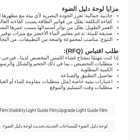
مزايا لوحة دليل الضوء
جاذبية جمالية: تعزز الجودة البصرية لأي بيئة مع مظهرها 
كفاءة التكلفة: يقلل من فواتير الطاقة بسبب كفاءته العال
العمر الطويل: يقلل من تواتر استبدالها بسبب عمرها التشغ
صديقة للبيئة: تدعم معايير البناء الأخضر مع ميزات توفير 
التنوع: مناسب لمجموعة واسعة من التطبيقات، من التجارية
طلب اقتباس (RFQ):
إذا كنت مهتمًا بمفتاح غشاء اللمس المخصص لدينا ، فيرجى ت
متطلبات التخصيص ، بما في ذلك الحجم والشكل والرسوم
الكمية المطلوبة
تفاصيل التطبيق والصناعة
اعتبارات بيئية خاصة (مثل متطلبات مقاومة للماء أو الغبا
متطلبات وقت التسليم والموقع
lm,Visibility Light Guide Film,Upgrade Light Guide Film
لوحة دليل الضوء للمساحات الحديثة,تحديث لوحة دليل الضوء