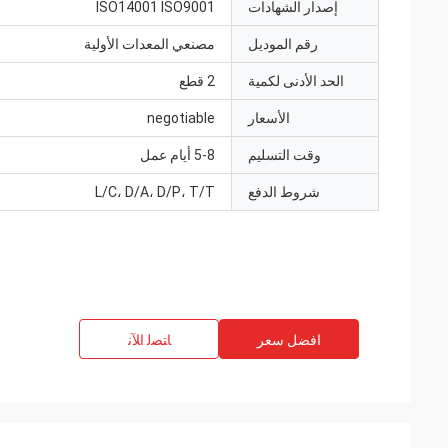
إصدار الشهادات
ISO14001 ISO9001
رقم الموديل
مصنعي المعدات الأولية
الحد الأدنى لكمية
2 قطع
الأسعار
negotiable
وقت التسليم
5-8 أيام عمل
شروط الدفع
L/C، D/A، D/P، T/T
افضل سعر
ﺎﺘﺼﻟ ﺍﻶﻧ