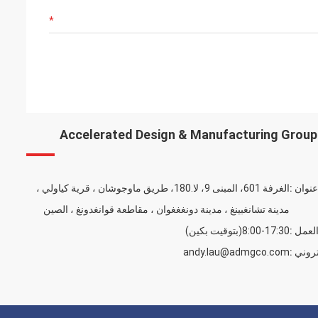
Accelerated Design & Manufacturing Group 
عنوان :
الغرفة 601، المبنى 9، لا.180، طريق ماوجوشان ، قرية كياولي ،
مدينة تشانغبينغ ، مدينة دونغغغوان ، مقاطعة قوانغدونغ ، الصين
لعمل :
8:00-17:30(بتوقيت بكين)
تروني :
andy.lau@admgco.com