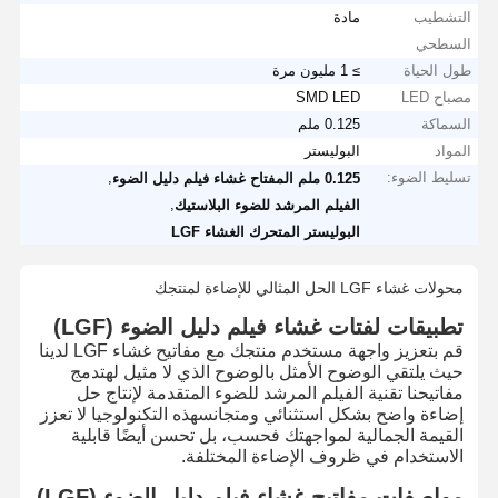
التشطيب
مادة
السطحي
طول الحياة
≥ 1 مليون مرة
مصباح LED
SMD LED
السماكة
0.125 ملم
المواد
البوليستر
تسليط الضوء:
,
0.125 ملم المفتاح غشاء فيلم دليل الضوء
,
الفيلم المرشد للضوء البلاستيك
البوليستر المتحرك الغشاء LGF
محولات غشاء LGF الحل المثالي للإضاءة لمنتجك
تطبيقات لفتات غشاء فيلم دليل الضوء (LGF)
قم بتعزيز واجهة مستخدم منتجك مع مفاتيح غشاء LGF لدينا
حيث يلتقي الوضوح الأمثل بالوضوح الذي لا مثيل لهتدمج
مفاتيحنا تقنية الفيلم المرشد للضوء المتقدمة لإنتاج حل
إضاءة واضح بشكل استثنائي ومتجانسهذه التكنولوجيا لا تعزز
القيمة الجمالية لمواجهتك فحسب، بل تحسن أيضًا قابلية
الاستخدام في ظروف الإضاءة المختلفة.
مواصفات مفاتيح غشاء فيلم دليل الضوء (LGF)