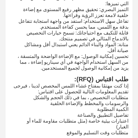
التي تميزها:
التميز البصري: تحقيق مظهر رفيع المستوى مع إضاءة
خلفية لامعة تعزز الرؤية وقراءتها.
جولة في
مراقبة الجودة
اتصل بنا
أخبار
تفاعل سهل الاستخدام: استفد من واجهة استجابة تتفاعل
المصنع
بدقة مع اللمس، مما يحسن كفاءة المستخدم.
قابلة للتكيف مع احتياجاتك: تسمح خيارات التخصيص
بالاندماج المثالي في تصميم منتجك.
متانة: المواد والبناء الدائم يعني استبدال أقل ومشاكل
صيانة أقل.
تحسين إمكانية الوصول: مع الإضاءة الواضحة والمتسقة ،
اطلب اقتباس
من السهل استخدام الواجهة في أي سيناريو إضاءة ، مما
يزيد من إمكانية الوصول لجميع المستخدمين.
تبديل الغشاء المخصص
طلب اقتباس (RFQ):
إذا كنت مهتمًا بمفتاح غشاء اللمس المخصص لدينا ، فيرجى
تبديل الغشاء الصناعي
تقديم المعلومات التالية للحصول على اقتباس:
متطلبات التخصيص ، بما في ذلك الحجم والشكل
تبديل غشاء مرن
والرسومات والمخطط والإضاءة الخلفية
الكمية المطلوبة
تبديل غشاء ثنائي الفينيل متعدد الكلور
تفاصيل التطبيق والصناعة
اعتبارات بيئية خاصة (مثل متطلبات مقاومة للماء أو
الغبار)
تبديل الغشاء FPC
متطلبات وقت التسليم والموقع