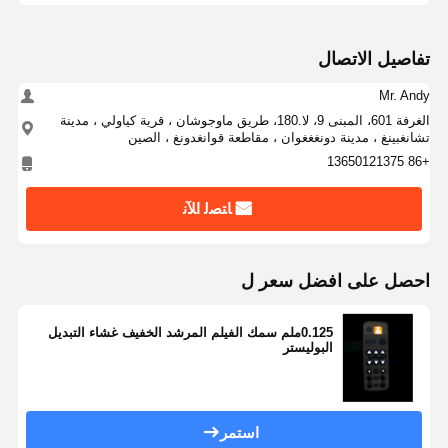
تبديل غشاء الإضاءة الخلفية
مفتاح غشاء لوحة المفاتيح
تفاصيل الاتصال
تبديل لوحة الغشاء
Mr. Andy
الغرفة 601، المبنى 9، لا.180، طريق ماوجوشان ، قرية كياولي ، مدينة
التداخلات الرسومية
تشانغبينغ ، مدينة دونغغغوان ، مقاطعة قوانغدونغ ، الصين
+86 13650121375
دوائر بي تي إيه
ﺎﺘﺼﻟ ﺍﻶﻧ
فيلم دليل الضوء
تجميع القبة المعدنية
احصل على افضل سعر ل
عدسة PMMA
0.125ملم سمك الفيلم المرشد الخفيف غشاء التبديل
البوليستر
استمر