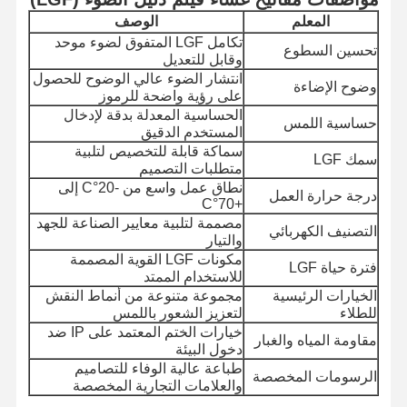
المعلم
الوصف
تكامل LGF المتفوق لضوء موحد
تحسين السطوع
وقابل للتعديل
انتشار الضوء عالي الوضوح للحصول
وضوح الإضاءة
على رؤية واضحة للرموز
الحساسية المعدلة بدقة لإدخال
حساسية اللمس
المستخدم الدقيق
سماكة قابلة للتخصيص لتلبية
سمك LGF
متطلبات التصميم
نطاق عمل واسع من -20°C إلى
درجة حرارة العمل
+70°C
مصممة لتلبية معايير الصناعة للجهد
التصنيف الكهربائي
والتيار
مكونات LGF القوية المصممة
فترة حياة LGF
للاستخدام الممتد
الخيارات الرئيسية
مجموعة متنوعة من أنماط النقش
للطلاء
لتعزيز الشعور باللمس
خيارات الختم المعتمد على IP ضد
مقاومة المياه والغبار
دخول البيئة
طباعة عالية الوفاء للتصاميم
الرسومات المخصصة
والعلامات التجارية المخصصة