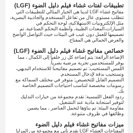
تطبيقات لفتات غشاء فيلم دليل الضوء (LGF)
مفاتيح غشاء LGF لدينا هي الخيار المثالي للتطبيقات التي
تتطلب مستوى عال من تفاعل المستخدم والجاذبية البصرية،
مثل الإلكترونيات الاستهلاكية، لوحة التحكم في
السيارات،المعدات الطبية، وأنظمة التحكم الصناعية. تم
تصميمها للعمل دون عيب في البيئات حيث التواصل الواضح
والعرض الجمالي هي المفتاح.
خصائص مفاتيح غشاء فيلم دليل الضوء (LGF)
الإضاءة الرائعة: يتم إضاءة كل زر خلفياً إلى الكمال ، مما
يوفر للمستخدمين تجربة مرضية بصرياً.
اللمس المستجيب: تم تصميم مفاتيحنا للاستخدام البديهي،
وتستجيب بدقة لإدخال المستخدم.
التصميم القابل للتخصيص: متوفر في مختلف السماكة مع
رسومات مخصصة لتناسب احتياجات التصميم الخاصة
بك.
ردود الفعل اللمسية: تقدم مجموعة من خيارات التدليك
لتوفير استجابة مادية عند التشغيل.
مقاومة البيئة: تم بناؤها لتحمل العناصر ، مما يضمن
وظائفها في ظروف متنوعة.
المنزل
المنتجات
فيديوهات
حولنا
ميزات مفاتيح غشاء فيلم دليل الضوء
المفتاحات الغشاء LGF نقدم تأتي مع مجموعة من المزايا