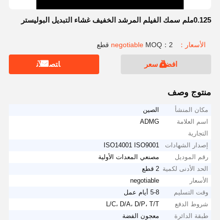
0.125ملم سمك الفيلم المرشد الخفيف غشاء التبديل البوليستر
الأسعار：negotiable
MOQ：2 قطع
افضل سعر
ﺎﺘﺼﻟ ﺍﻶﻧ
منتوج وصف
مكان المنشأ
الصين
اسم العلامة
ADMG
التجارية
إصدار الشهادات
ISO14001 ISO9001
رقم الموديل
مصنعي المعدات الأولية
الحد الأدنى لكمية
2 قطع
الأسعار
negotiable
وقت التسليم
5-8 أيام عمل
شروط الدفع
L/C، D/A، D/P، T/T
طبقة الدائرة
معجون الفضة