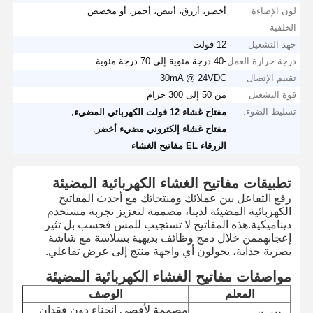
لون الإضاءة
أخضر، أزرق، أبيض، أحمر، أو مخصص
الخلفية
جهد التشغيل
12 فولت
درجة حرارة العمل
-40 درجة مئوية إلى 70 درجة مئوية
تقييم الإتصال
30mA @ 24VDC
قوة التشغيل
من 50 إلى 300 جرام
تسليط الضوء:
,
مفتاح غشاء 12 فولت الكهربائي المضيء
,
مفتاح غشاء إلكتروني مضيء أخضر
الزرقاء EL مفاتيح الغشاء
تطبيقات مفاتيح الغشاء الكهربائية المضيئة
رفع التفاعل بين عملائك ومنتجاتك مع أحدث المفاتيح
الكهربائية المضيئة لدينا، مصممة لتعزيز تجربة مستخدم
ديناميكية.هذه المفاتيح لا تستجيب للمس فحسب بل تثير
إعجابهممن خلال دمج وظائف بديهية بسلاسة مع شاشة
بصرية جذابة، يحولون أي واجهة منتج إلى عرض تفاعلي.
مواصفات مفاتيح الغشاء الكهربائية المضيئة
المعلم
الوصف
مصممة لأقصى انحناء دون فقدان