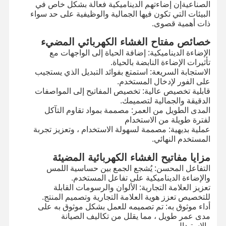
الصناعيةإن إضاءتهم الديناميكية فعالة بشكل خاص في
البيئات التي تكون فيها الجمالية والوظيفية على حد سواء
ذات أهمية قصوى.
خصائص مفتاح الغشاء الكهربائي المضيء
الإضاءة الديناميكية: إضافة الحياة إلى الواجهات مع
تأثيرات الإضاءة النابضة بالحياة.
الاستجابة السريعة: استمتع بفوائد التبديل الذي يستجيب
على الفور لإدخال المستخدم.
قابلية تخصيص عالية: تخصيص المفاتيح إلى المواصفات
الدقيقة والجمالية لتصميمك.
المدى الطويل من العمر: مصممة بمواد تقاوم التآكل
لفترة طويلة من الاستخدام
عملية بديهية: مصممة لسهولة الاستخدام ، وتعزيز تجربة
المستخدم النهائي.
مزايا مفاتيح الغشاء الكهربائية المضيئة
التفاعل المحسن: يُشجع الجمع بين حساسية اللمس
والإضاءة الديناميكية على تفاعل المستخدم.
تعزيز العلامة التجارية: الألوان والرسومات القابلة
المنزل
المنتجات
فيديوهات
حولنا
للتخصيص تعزز هوية العلامة التجارية وتصميم المنتج.
أداء موثوق به: تم تصميمه للعمل بشكل موثوق به على
مدى عمر طويل ، مما يقلل من تكاليف الصيانة
والاستبدال.