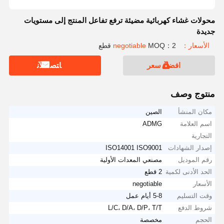
محولات غشاء كهربائية مضيئة ترفع تفاعل المنتج إلى مستويات
جديدة
الأسعار：negotiable
MOQ：2 قطع
افضل سعر
ﺎﺘﺼﻟ ﺍﻶﻧ
منتوج وصف
مكان المنشأ
الصين
اسم العلامة
ADMG
التجارية
إصدار الشهادات
ISO14001 ISO9001
رقم الموديل
مصنعي المعدات الأولية
الحد الأدنى لكمية
2 قطع
الأسعار
negotiable
وقت التسليم
5-8 أيام عمل
شروط الدفع
L/C، D/A، D/P، T/T
الحجم
مخصصة