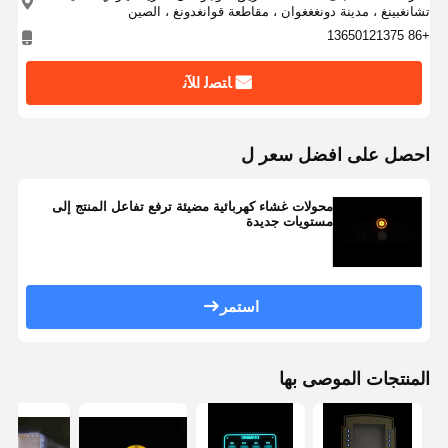
تبديل غشاء الإضاءة الخلفية
تشانغبينغ ، مدينة دونغغغوان ، مقاطعة قوانغدونغ ، الصين
+86 13650121375
مفتاح غشاء لوحة المفاتيح
ﺎﺘﺼﻟ ﺍﻶﻧ
تبديل لوحة الغشاء
التداخلات الرسومية
احصل على افضل سعر ل
دوائر بي تي إيه
محولات غشاء كهربائية مضيئة ترفع تفاعل المنتج إلى
فيلم دليل الضوء
مستويات جديدة
تجميع القبة المعدنية
عدسة PMMA
استمر
المنتجات الموصى بها