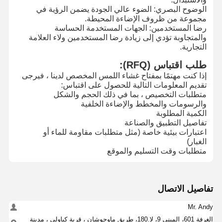
الوضوح البصري: الضوء عالي الجودة يضمن الرؤية في
مجموعة من ظروف الإضاءة المحيطة.
رضا المستخدمين: الجهات المستخدمة الحساسة
جولة في
مراقبة الجودة
اتصل بنا
أخبار
المصنع
والمتجاوبة تؤدي إلى زيادة رضا المستخدمين ولاء العلامة
التجارية.
طلب اقتباس (RFQ):
إذا كنت مهتمًا بمفتاح غشاء اللمس المخصص لدينا ، فيرجى
تقديم المعلومات التالية للحصول على اقتباس:
متطلبات التخصيص ، بما في ذلك الحجم والشكل
اطلب اقتباس
والرسومات والمخطط والإضاءة الخلفية
الكمية المطلوبة
تبديل الغشاء المخصص
تفاصيل التطبيق والصناعة
اعتبارات بيئية خاصة (مثل متطلبات مقاومة للماء أو
الغبار)
تبديل الغشاء الصناعي
متطلبات وقت التسليم والموقع
تبديل غشاء مرن
تبديل غشاء ثنائي الفينيل متعدد الكلور
تفاصيل الاتصال
تبديل الغشاء FPC
Mr. Andy
الغرفة 601، المبنى 9، لا.180، طريق ماوجوشان ، قرية كياولي ، مدينة