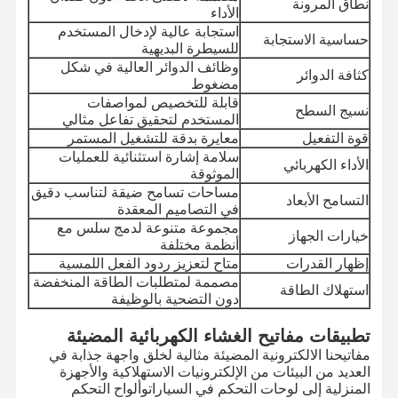
نطاق المرونة
الأداء
استجابة عالية لإدخال المستخدم
حساسية الاستجابة
للسيطرة البديهية
وظائف الدوائر العالية في شكل
كثافة الدوائر
مضغوط
قابلة للتخصيص لمواصفات
نسيج السطح
المستخدم لتحقيق تفاعل مثالي
قوة التفعيل
معايرة بدقة للتشغيل المستمر
سلامة إشارة استثنائية للعمليات
الأداء الكهربائي
الموثوقة
مساحات تسامح ضيقة لتناسب دقيق
التسامح الأبعاد
في التصاميم المعقدة
مجموعة متنوعة لدمج سلس مع
خيارات الجهاز
أنظمة مختلفة
إظهار القدرات
متاح لتعزيز ردود الفعل اللمسية
مصممة لمتطلبات الطاقة المنخفضة
استهلاك الطاقة
دون التضحية بالوظيفة
تطبيقات مفاتيح الغشاء الكهربائية المضيئة
مفاتيحنا الالكترونية المضيئة مثالية لخلق واجهة جذابة في
العديد من البيئات من الإلكترونيات الاستهلاكية والأجهزة
المنزلية إلى لوحات التحكم في السياراتوألواح التحكم