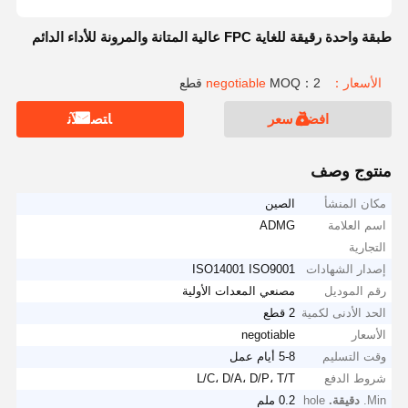
طبقة واحدة رقيقة للغاية FPC عالية المتانة والمرونة للأداء الدائم
الأسعار：negotiable
MOQ：2 قطع
افضل سعر
ﺎﺘﺼﻟ ﺍﻶﻧ
منتوج وصف
مكان المنشأ
الصين
اسم العلامة
ADMG
التجارية
إصدار الشهادات
ISO14001 ISO9001
رقم الموديل
مصنعي المعدات الأولية
الحد الأدنى لكمية
2 قطع
الأسعار
negotiable
وقت التسليم
5-8 أيام عمل
شروط الدفع
L/C، D/A، D/P، T/T
Min.
دقيقة.
hole
0.2 ملم