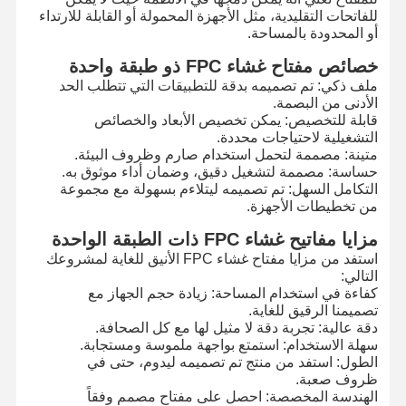
للفاتحات التقليدية، مثل الأجهزة المحمولة أو القابلة للارتداء
أو المحدودة بالمساحة.
خصائص مفتاح غشاء FPC ذو طبقة واحدة
ملف ذكي: تم تصميمه بدقة للتطبيقات التي تتطلب الحد
الأدنى من البصمة.
قابلة للتخصيص: يمكن تخصيص الأبعاد والخصائص
التشغيلية لاحتياجات محددة.
متينة: مصممة لتحمل استخدام صارم وظروف البيئة.
حساسة: مصممة لتشغيل دقيق، وضمان أداء موثوق به.
التكامل السهل: تم تصميمه ليتلاءم بسهولة مع مجموعة
من تخطيطات الأجهزة.
مزايا مفاتيح غشاء FPC ذات الطبقة الواحدة
استفد من مزايا مفتاح غشاء FPC الأنيق للغاية لمشروعك
التالي:
كفاءة في استخدام المساحة: زيادة حجم الجهاز مع
تصميمنا الرقيق للغاية.
دقة عالية: تجربة دقة لا مثيل لها مع كل الصحافة.
سهلة الاستخدام: استمتع بواجهة ملموسة ومستجابة.
المنزل
المنتجات
فيديوهات
حولنا
الطول: استفد من منتج تم تصميمه ليدوم، حتى في
ظروف صعبة.
الهندسة المخصصة: احصل على مفتاح مصمم وفقاً