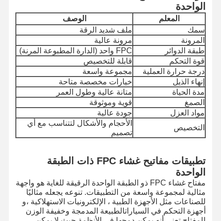
الواحدة
المعلم
الوصف
سمك
ملف شديد الرقة
المرونة
مرونة عالية
طبقة الدوائر
FPC واحد (الدارة المطبوعة المرنة)
قوة التحكم
قابلة للتخصيص
درجة حرارة العملية
مجموعة واسعة
إنهاء الذيل
خيارات مخصصة متاحة
مدة الحياة
متانة عالية وطول العمر
الصمغ
قوية وموثوقة
مواد العزل
جودة عالية
الأحجام والأشكال لتتناسب مع أي
التخصيص
تصميم
تطبيقات مفاتيح غشاء FPC ذات الطبقة
الواحدة
مفتاح غشاء FPC ذو الطبقة الواحدة الرقيقة للغاية هو واجهة
مثالية لمجموعة واسعة من التطبيقات. تنوعه يجعله مثاليًا
للصناعات مثل الأجهزة الطبية ، الإلكترونيات الاستهلاكية ،و
أجهزة التحكم في السياراتالطبيعة المدمجة وخفيفة الوزن
للمفتاح تعني أنه يمكن دمجها في الأنظمة حيث لا يمكن