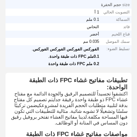
size
حجم الحفرة
التصويت الحالي
1 أ
السماكة
0.1 ملم
قائد
النحاس
قناع اللحيم
أخضر
سمك الموصل
0.035 مم
تسليط الضوء:
,
الفوركس الفوركس الفوركس الفوركس
,
0.1ملم FPC ذات طبقة واحدة
0.2 ملم FPC ذات طبقة واحدة
تطبيقات مفاتيح غشاء FPC ذات الطبقة
الواحدة:
اكتشفوا تجسيداً للتصميم الرقيق والجودة الدائمة مع مفتاح
غشاء FPC ذو طبقة واحدة رقيقة جداًيتم تصميم كل مفتاح
بدقة لتلبية متطلبات الحجم الفريدة لمشروعكيضمن تركيبًا
سلسًا وتشغيلًا لا تشوبه شائبة. مثالية للتطبيقات التي تكون
فيها المساحة مكلفة.لدينا مفاتيح الغشاء تفتخر بروفيل رقيق
دون المساس في المتانة أو الوظائف.
مواصفات مفاتيح غشاء FPC ذات الطبقة