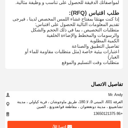
لمواصفاتك الدقيقة للحصول على تناسب و وظيفة مثالية.
طلب اقتباس (RFQ):
جولة في
مراقبة الجودة
اتصل بنا
أخبار
إذا كنت مهتمًا بمفتاح غشاء اللمس المخصص لدينا ، فيرجى
المصنع
تقديم المعلومات التالية للحصول على اقتباس:
متطلبات التخصيص ، بما في ذلك الحجم والشكل
والرسومات والمخطط والإضاءة الخلفية
الكمية المطلوبة
تفاصيل التطبيق والصناعة
اعتبارات بيئية خاصة (مثل متطلبات مقاومة للماء أو
اطلب اقتباس
الغبار)
متطلبات وقت التسليم والموقع
تبديل الغشاء المخصص
تبديل الغشاء الصناعي
تفاصيل الاتصال
تبديل غشاء مرن
Mr. Andy
الغرفة 601، المبنى 9، لا.180، طريق ماوجوشان ، قرية كياولي ، مدينة
تبديل غشاء ثنائي الفينيل متعدد الكلور
تشانغبينغ ، مدينة دونغغغوان ، مقاطعة قوانغدونغ ، الصين
+86 13650121375
تبديل الغشاء FPC
ﺎﺘﺼﻟ ﺍﻶﻧ