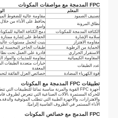
FPC المدمجة مع مواصفات المكونات
المعلم
ال
تصنيف الصمود
مقاومة عالية للضغوط الميكا
يحافظ على الأداء من خلال 
نطاق المرونة
واسع
الكثافة المدمجة للمكونات
دمج الكثافة العالية للمكون
سلامة الإشارة
الحفاظ على إشارة ممتازة 
مقاومة الاهتزاز
بنيت لتحمل مستويات عالية
الحماية من الرطوبة
طبقات الحاجز المحسنة لمن
الاستقرار الحراري
قادرة على العمل تحت نطا
المقاومة الكيميائية
مقاومة للمذيبات والمواد ال
خيارات متعددة الطبقات الم
عدد الطبقات
المعقدة
قوة الكهرباء المضادة
خصائص العزل الفائقة لتحسي
تطبيقات FPC المدمجة مع المكونات
أجهزة FPC القوية والمرنة مناسبة تمامًا للتطبيقات ال
للحركة المستمرة ،الآلات الصناعية التي تتعرض لظروف قاسية
الأداء المستمر في الظروف القاسية إلزاميًا.
FPC المدمج مع خصائص المكونات