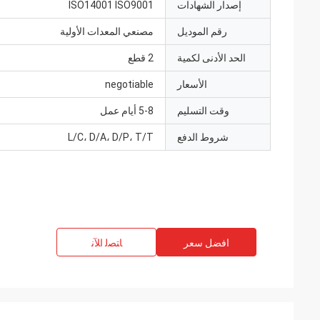
إصدار الشهادات
ISO14001 ISO9001
رقم الموديل
مصنعي المعدات الأولية
الحد الأدنى لكمية
2 قطع
الأسعار
negotiable
وقت التسليم
5-8 أيام عمل
شروط الدفع
L/C، D/A، D/P، T/T
افضل سعر
ﺎﺘﺼﻟ ﺍﻶﻧ