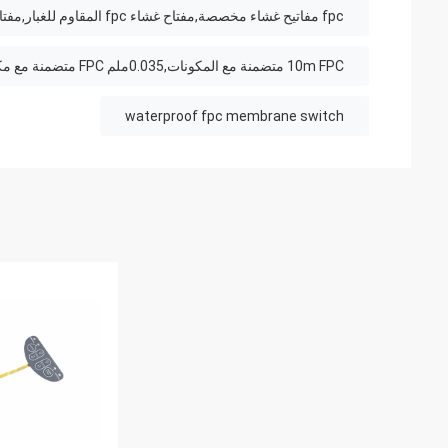
fpc مفاتيح غشاء مخصصة,مفتاح غشاء fpc المقاوم للغبار,مفتاح غشاء fpc المقاوم للماء
10m FPC متضمنة مع المكونات,0.035ملم FPC متضمنة مع مكونات,0.1mm FPC متضمنة مع مكونات
waterproof fpc membrane switch