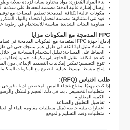
بناء المواد المُعززة: مواد مختارة بعناية لزيادة صلابة وطو
إرسال إشارة عالية الدقة: مصممة للحفاظ على سلامة ا
مكونات عالية الكثافة المدمجة: تعظيم المساحة مع توفي
قوة ثني استثنائية: مصممة لتحمل الانحناء والتواء المتكر
مقاومة البيئات الشديدة: مناسبة للاستخدام في رطوبة عا
FPC المدمجة مع المكونات مزايا
إدماج أجهزة FPC المتقدمة مع المكونات المدمجة في تصاميمك يوفر العديد من المزايا:
متانة لا مثيل لها: الثقة في طول عمر منتجك حتى في ظ
الحفاظ على المساحة: تقليل استخدام المساحة من خلال 
كفاءة التكلفة: تقليل الحاجة إلى مكونات حماية إضافية، مم
تنوع التصميم: تمكين إمكانيات التصميم الإبداعي دون الم
إنتاج مبسط: تبسيط عملية التصنيع مع المكونات المتكاملة
طلب اقتباس (RFQ):
إذا كنت مهتمًا بمفتاح غشاء اللمس المخصص لدينا ، فيرجى ت
متطلبات التخصيص ، بما في ذلك الحجم والشكل والرسوم
الكمية المطلوبة
تفاصيل التطبيق والصناعة
اعتبارات بيئية خاصة (مثل متطلبات مقاومة للماء أو الغبا
متطلبات وقت التسليم والموقع