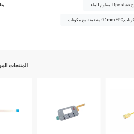
بطا
المنتجات الم