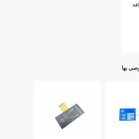
قة:
وصى بها