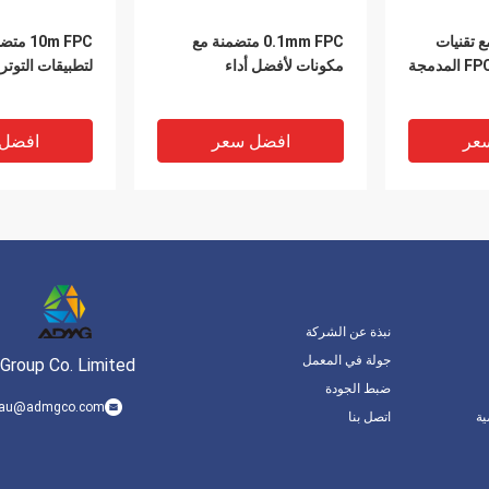
 تقنيات
0.1mm FPC متضمنة مع
0m FPC
التثبيت المختلفة FPC المدمجة
مكونات لأفضل أداء
لتطبيقات التوتر 
عر
افضل سعر
افضل
نبذة عن الشركة
جولة في المعمل
Group Co. Limited
ضبط الجودة
.lau@admgco.com
ة
اتصل بنا
قة مع مفتاح
الأجهزة الإلكترونية ذات الطبقة
الواحدة من FPC
متضمنة مع مكون