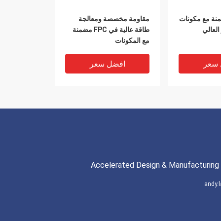
1 متضمنة مع مكونات
مقاومة مخصصة ومعالجة
العالي
طاقة عالية في FPC مضمنة
مع المكونات
 سعر
افضل سعر
Accelerated Design & Manufacturing 
andy
0.5 أوقية - 3 أوقية FPC
0.075ملم FPC متضمنة مع
ات التطبيق
مكونات 1-8 طبقات 0.5