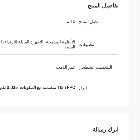
تفاصيل المنتج
طول المنتج
10 م
الأنظمة المدمجة، الأجهزة القابلة للارتداء، ا
التطبيقات
الطبية
التشطيب السطحي
غمر الذهب
إبراز
10m FPC متضمنة مع المكونات
,
0.035ملم FPC متضمنة مع مكونات
اترك رسالة