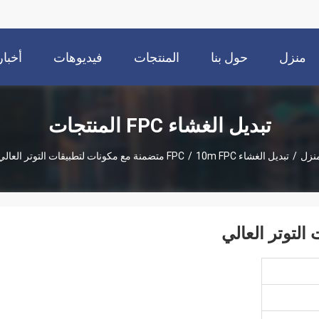
منزل
حول بنا
المنتجات
فيديوهات
أخبار
تبديل الغشاء FPC المنتجات
نزل
/
تبديل الغشاء FPC
10m FPC متضمنة مع مكونات لتطبيقات التوتر العالي
/