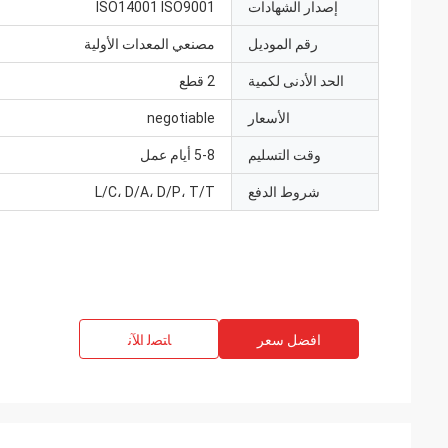
إصدار الشهادات
ISO14001 ISO9001
رقم الموديل
مصنعي المعدات الأولية
الحد الأدنى لكمية
2 قطع
الأسعار
negotiable
وقت التسليم
5-8 أيام عمل
شروط الدفع
L/C، D/A، D/P، T/T
افضل سعر
ﺎﺘﺼﻟ ﺍﻶﻧ