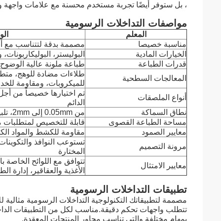
، بل ستوفر أيضًا تجربة مستخدم محسنة مع علامات واجهة 
مواصفات التداخلات الرسومية
المعلم
ال
مناسبة خصيصا
مصممة بدقة لتتناسب مع أبع
الخيارات المادية
البوليستر، البوليكاربونات
قدرات الطباعة
طباعة ملونة عالية الوضوح
طلاءات مضادة للوهج، متطا
المعالجات السطحية
للميكروبات، ومقاومة للخ
تم اختيارها خصيصاً من أجل
أنواع الملصقات
الدائم
نطاق السماكة
من 0.05mm إلى 2mm، تلبية الاحتياجات المختلفة للمنتج
مساحة الطباعة القصوى
قابلة للتخصيص لمتطلبات 
معايير الصمود
مقاومة للكشط والمواد الكيمي
تستوعب النوافذ والتكوينا
مرونة التصميم
المختارة
تتوافق مع اللوائح الخاصة ب
معايير الامتثال
الأغذية والعقاقير، إدارة الط
تطبيقات التداخلات الرسومية
مصممة لتطبيقاتك التكنولوجية التداخلات الرسومية مثالية للأ
تتطلب واجهات تحكم دقيقة.مناسب لكل من التطبيقات الداخل
بمهام مختلفة والتي تناسب محاور المنتجات المعقدة.