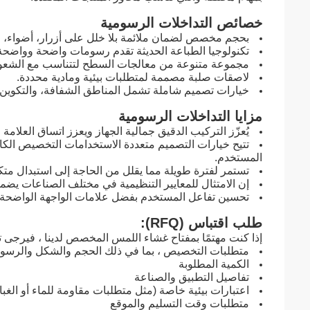
خصائص التداخلات الرسومية
بحجم مخصص لضمان ملائمة بلا خلل على أزرار، أضواء،
تكنولوجيا الطباعة الحديثة تقدم رسومات واضحة وواضحة
مجموعة متنوعة من معالجات السطح لتتناسب مع الشعور ب
لاصقات صلبة مصممة لمتطلبات بيئية ومادية محددة.
خيارات تصميم شاملة تشمل المناطق الشفافة، والتكوين
مزايا التداخلات الرسومية
يُعزّز التركيب الدقيق جمالية الجهاز ويعزز اتساق العلامة ا
تتيح خيارات التصميم متعددة الاستخدامات التخصيص الكام
المستخدم.
تستمر لفترة طويلة مما يقلل من الحاجة إلى استبدال متك
إن الامتثال للمعايير التنظيمية في مختلف الصناعات يضمن
تحسين تفاعل المستخدم بفضل علامات الواجهة الواضحة ود
طلب اقتباس (RFQ):
إذا كنت مهتمًا بمفتاح غشاء اللمس المخصص لدينا ، فيرجى ت
متطلبات التخصيص ، بما في ذلك الحجم والشكل والرسوم
الكمية المطلوبة
تفاصيل التطبيق والصناعة
اعتبارات بيئية خاصة (مثل متطلبات مقاومة للماء أو الغبا
متطلبات وقت التسليم والموقع