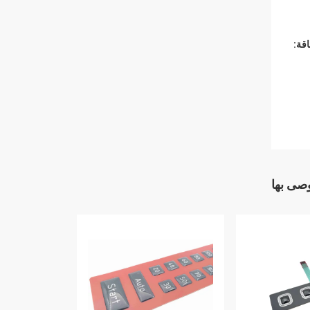
قة:
وصى بها