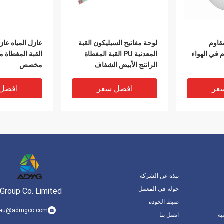
بة PU المقاوم
لوحة مفاتيح السيليكون القبة
 في الهواء
المعدنية PU القبة المغطاة
القبة المغطاة 
الراتنج الأبيض الشفاف
مخصص
عر
افضل سعر
افضل
نبذة عن الشركة
جولة في المعمل
Group Co. Limited
ضبط الجودة
.lau@admgco.com
ة
اتصل بنا