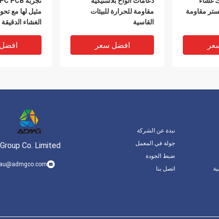
0 سمك غشاء
دعامات ألواح بلاستيكية
يستر مقاومة
مقاومة للحرارة للبيئات
مثيل لها مع تحوي
القاسية
الغشاء الدقيقة
عر
افضل سعر
افضل
نبذة عن الشركة
جولة في المعمل
Group Co. Limited
ضبط الجودة
.lau@admgco.com
ة
اتصل بنا
ء الطابع
عازل للصدمات اللوحة
IP65 مقاومة
ويل لوحة
البلاستيكية خلفية غشاء التبديل
التبديل المقاوم
ة
لمدة الحياة الممتدة