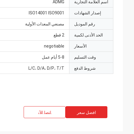
اسم العلامة التجارية
ADMG
إصدار الشهادات
ISO14001 ISO9001
رقم الموديل
مصنعي المعدات الأولية
الحد الأدنى لكمية
2 قطع
الأسعار
negotiable
وقت التسليم
5-8 أيام عمل
شروط الدفع
L/C، D/A، D/P، T/T
افضل سعر
ﺎﺘﺼﻟ ﺍﻶﻧ