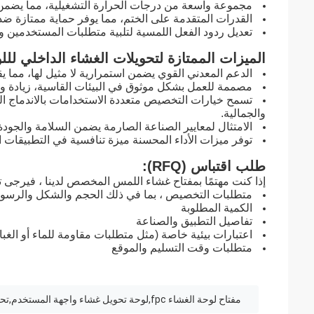
مجموعة واسعة من درجات الحرارة التشغيلية، مما يضمن 
القدرات المتقدمة على الختم، مما يوفر حماية ممتازة ضد 
تعديل ردود الفعل اللمسية لتلبية متطلبات المستخدمين و
الميزات الممتازة لتحويلات الغشاء الداخلي للل
الدعم المعدني القوي يضمن استمرارية لا مثيل لها، مما يق
مصممة للعمل بشكل موثوق في البيئات القاسية، زيادة و
تسمح خيارات التخصيص متعددة الاستخدامات بالاندماج الس
والجمالية.
الامتثال لمعايير الصناعة الصارمة يضمن السلامة والجودة
توفر ميزات الأداء المحسنة ميزة تنافسية في التطبيقات ال
طلب اقتباس (RFQ):
إذا كنت مهتمًا بمفتاح غشاء اللمس المخصص لدينا ، فيرجى ت
متطلبات التخصيص ، بما في ذلك الحجم والشكل والرسوم
الكمية المطلوبة
تفاصيل التطبيق والصناعة
اعتبارات بيئية خاصة (مثل متطلبات مقاومة للماء أو الغبا
متطلبات وقت التسليم والموقع
مفتاح لوحة الغشاء fpc,لوحة تحويل غشاء واجهة المستخدم,تحويل لوحة الغشاء ODM