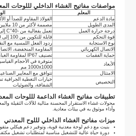
مواصفات مفاتيح الغشاء الداخلي لللوحات المع
المعلم
ال
مادة الدعم
الفولاذ المقاوم للصدأ أو الأل
المدى الطويل
مصممة لأكثر من 10 ملايين عملية تشغيل
درجة حرارة العمل
تعمل بفعالية من -40°C إلى +85°C
قوة التحكم
قابلة للتكوين من 100 إلى 700 غرام
نوع الاستجابة
ردود الفعل اللمسية مع النق
الاتصال الكهربائي
المقاومة المنخفضة، الاتصال
حماية الفقمات
تصنيف IP67 لمقاومة الغبار والماء بالكامل
متوفرة في الأحجام القياسي
الأبعاد
1000x1000 مم
الامتثال
تتوافق مع المعايير الصناعية مثل  9001
خيارات التغطية الجرافية تش
التخصيص
الشفافة، والضوئيات
تطبيقات مفاتيح الغشاء الداعمة لللوحات المعدن
محولات غشاء الاستقرار المحسنة مثالية للآلات الثقيلة والم
وأداء موثوق به في بيئات معادية.
ميزات مفاتيح الغشاء الداخلي لللوح المعدني
بنيت مع دعم لوحة معدنية قوية، وتوفير دعم هيكلي متف
دورة حياة عالية للتشغيل مناسبة لمتطلبات تشغيل مكثفة