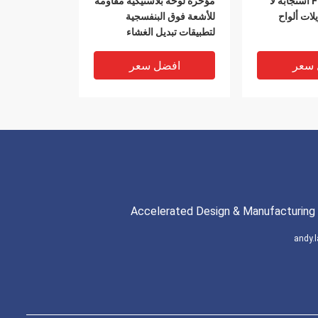
تجربة FPC PCB استجابة لا
مؤخرة لوحة بلاستيكية مقاومة
لات ألواح
للأشعة فوق البنفسجية
لتطبيقات تبديل الغشاء
 سعر
افضل سعر
Accelerated Design & Manufacturing 
andy
 للماء غشاء لوحة
مفاتيح الغشاء الداخلي
ة للكيماويات
الخارجي لللوحات البلاستيكية
الداخلية