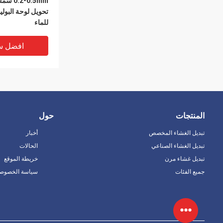
.2-0.5mm
تحويل لوحة البول
للماء
افضل س
المنتجات
حول
تبديل الغشاء المخصص
أخبار
تبديل الغشاء الصناعي
الحالات
تبديل غشاء مرن
خريطة الموقع
جميع الفئات
سياسة الخصوصي
غبار المقاومة للما
المخصص غشاء تح
للتطبيقات المدمج