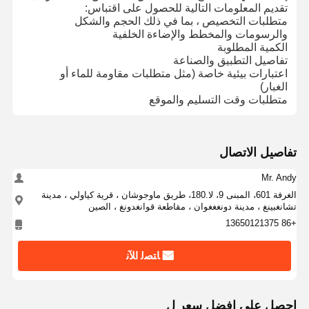
تقديم المعلومات التالية للحصول على اقتباس:
متطلبات التخصيص ، بما في ذلك الحجم والشكل
والرسومات والمخطط والإضاءة الخلفية
جولة في
مراقبة الجودة
اتصل بنا
أخبار
الكمية المطلوبة
المصنع
تفاصيل التطبيق والصناعة
اعتبارات بيئية خاصة (مثل متطلبات مقاومة للماء أو
الغبار)
متطلبات وقت التسليم والموقع
اطلب اقتباس
تفاصيل الاتصال
تبديل الغشاء المخصص
Mr. Andy
الغرفة 601، المبنى 9، لا.180، طريق ماوجوشان ، قرية كياولي ، مدينة
تبديل الغشاء الصناعي
تشانغبينغ ، مدينة دونغغغوان ، مقاطعة قوانغدونغ ، الصين
+86 13650121375
تبديل غشاء مرن
ﺎﺘﺼﻟ ﺍﻶﻧ
تبديل غشاء ثنائي الفينيل متعدد الكلور
تبديل الغشاء FPC
احصل على افضل سعر ل