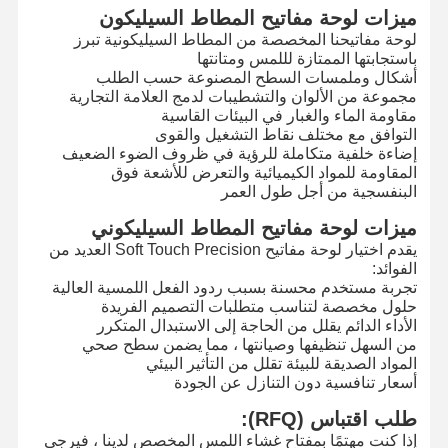
ميزات لوحة مفاتيح المطاط السيليكون
لوحة مفاتيحنا المخصصة من المطاط السيليكونية تبرز
باستجابتها الممتازة لللمس ومتانتها
أشكال وملمسات السطح المصنوعة حسب الطلب
مجموعة من الألوان والتشطيبات لدمج العلامة التجارية
مقاومة الماء والغبار في البيئات القاسية
التوافق مع مختلف نقاط التشغيل والقوى
إضاءة خلفية متكاملة للرؤية في ظروف الضوء الضعيف
المقاومة للمواد الكيميائية والتعرض للأشعة فوق
البنفسجية من أجل طول العمر
ميزات لوحة مفاتيح المطاط السيليكوني
يقدم اختيار لوحة مفاتيح Soft Touch Precision العديد من
الفوائد:
تجربة مستخدم محسنة بسبب ردود الفعل اللمسية العالية
حلول مخصصة لتناسب متطلبات التصميم الفريدة
الأداء الدائم يقلل من الحاجة إلى الاستبدال المتكرر
من السهل تنظيفها وصيانتها ، مما يضمن سطح صحي
المواد الصديقة للبيئة تقلل من التأثير البيئي
أسعار تنافسية دون التنازل عن الجودة
المنزل
المنتجات
فيديوهات
حولنا
طلب اقتباس (RFQ):
إذا كنت مهتمًا بمفتاح غشاء اللمس المخصص لدينا ، فيرجى