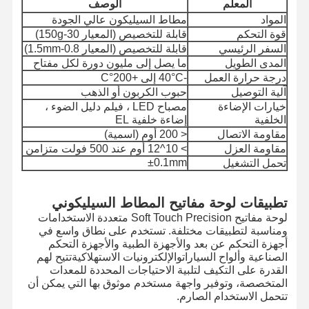
المعلم
الوصف
المواد
مطاط السيليكون عالي الجودة
قوة التحكم
قابلة للتخصيص (المعيار 30-150g)
السفر الرئيسي
قابلة للتخصيص (المعيار 0.8-1.5mm)
المدى الطويل
ما يصل إلى مليون دورة لكل مفتاح
درجة حرارة العمل
-40°C إلى +200°C
آلية التوصيل
حبوب الكربون أو الذهب
خيارات الإضاءة
مصباح LED ، فيلم دليل الضوء ،
الخلفية
إضاءة خلفية EL
مقاومة الاتصال
< 200 أوم (اسمية)
مقاومة العزل
> 10^12 أوم عند 500 فولت متزامن
±0.1mm
تحمل التشغيل
تطبيقات لوحة مفاتيح المطاط السيليكوني
لوحة مفاتيح Soft Touch Precision متعددة الاستخدامات
ومناسبة لتطبيقات مختلفة. تستخدم على نطاق واسع في
أجهزة التحكم عن بعد والأجهزة الطبية والأجهزة التحكم
الصناعية وألواح السياراتوالإلكترونيات الاستهلاكيةتتيح لهم
القدرة على التكيف لتلبية الاحتياجات المحددة للمعدات
المتخصصة، وتوفير واجهة مستخدم موثوق بها التي يمكن أن
تتحمل الاستخدام الصارم.