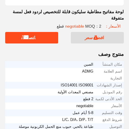
لوحة مفاتيح مطاطية سليكون قابلة للتخصيص لردود فعل لمسة
متفوقة
الأسعار：negotiable
MOQ：2 قطع
افضل سعر
ﺎﺘﺼﻟ ﺍﻶﻧ
منتوج وصف
مكان المنشأ
الصين
اسم العلامة
ADMG
التجارية
إصدار الشهادات
ISO14001 ISO9001
رقم الموديل
مصنعي المعدات الأولية
الحد الأدنى لكمية
2 قطع
الأسعار
negotiable
وقت التسليم
5-8 أيام عمل
شروط الدفع
L/C، D/A، D/P، T/T
التوصيل
طباعة بالحبر، حبوب منع الحمل الكربونية موصلة