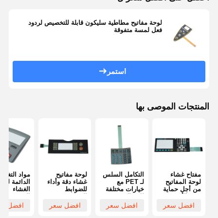
تبديل غشاء الإضاءة الخلفية
لوحة مفاتيح مطاطية سليكون قابلة للتخصيص لردود
مفتاح غشاء لوحة المفاتيح
فعل لمسة متفوقة
تبديل لوحة الغشاء
التداخلات الرسومية
استمر
دوائر بي تي إيه
المنتجات الموصى بها
فيلم دليل الضوء
تجميع القبة المعدنية
عدسة PMMA
مفتاح غشاء
التكامل السلس
لوحة مفاتيح
مواد التغطي
لوحة المفاتيح
لـ PET مع
غشاء دقة وأداء
الدائمة لمفا
من أجل حماية
خيارات مختلفة
للضوابط
الغشاء
ضوء الأشعة فوق
للاتصالات
الصناعية
المخصصة
البنفسجية
لتحويل غشاء
المقاومة ل
افضل سعر
افضل سعر
افضل سعر
افضل سع
0.1mm إلى
لوحة المفاتيح