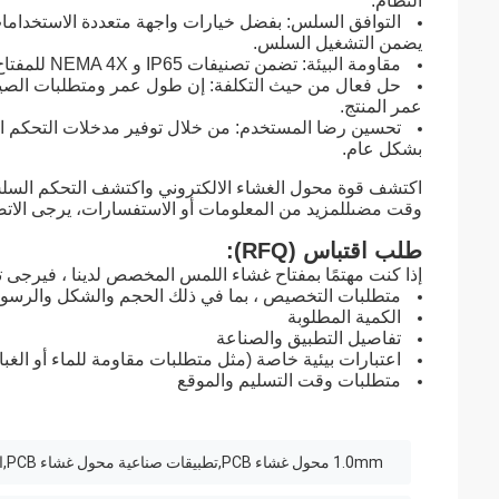
النظام.
التوافق السلس: بفضل خيارات واجهة متعددة الاستخدامات
يضمن التشغيل السلس.
مقاومة البيئة: تضمن تصنيفات IP65 و NEMA 4X للمفتاح مقاومة الماء والغبار والعوامل البيئية ، مما يجعله مناسبًا لظروف صعبة.
عمر المنتج.
تحسين رضا المستخدم: من خلال توفير مدخلات التحكم الد
بشكل عام.
اكتشف قوة محول الغشاء الالكتروني واكتشف التحكم السلس
وقت مضىللمزيد من المعلومات أو الاستفسارات، يرجى الاتصا
طلب اقتباس (RFQ):
إذا كنت مهتمًا بمفتاح غشاء اللمس المخصص لدينا ، فيرجى ت
متطلبات التخصيص ، بما في ذلك الحجم والشكل والرسوم
الكمية المطلوبة
تفاصيل التطبيق والصناعة
اعتبارات بيئية خاصة (مثل متطلبات مقاومة للماء أو الغبا
متطلبات وقت التسليم والموقع
1.0mm محول غشاء PCB,تطبيقات صناعية محول غشاء PCB,التشغيل السلس محول غشاء PCB