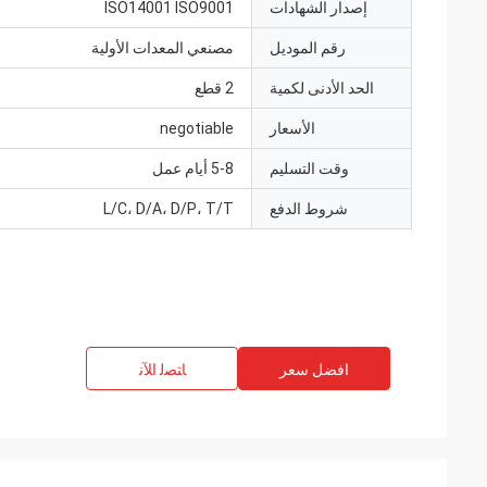
إصدار الشهادات
ISO14001 ISO9001
رقم الموديل
مصنعي المعدات الأولية
الحد الأدنى لكمية
2 قطع
الأسعار
negotiable
وقت التسليم
5-8 أيام عمل
شروط الدفع
L/C، D/A، D/P، T/T
افضل سعر
ﺎﺘﺼﻟ ﺍﻶﻧ