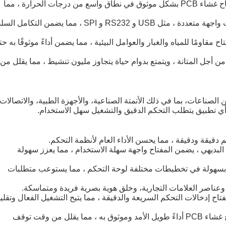
مجموعة واسعة من درجات الحرارة التشغيلية: يعمل مفتاح غشاء PCB بشكل موثوق في نطاق واسع من درجات الحرارة ، مما
خيارات واجهة متعددة الاستخدامات: يدعم المفتاح خيارات واجهة متعددة ، مثل USB و RS232 و SPI ، مما يضمن ال
صنيفات IP65 و NEMA 4X ، يكون المفتاح مقاومًا للمياه والغبار والعوامل البيئية ، مما يضمن أداءً موثوقًا به 
دة الحياة الممتدة: تم تصميم جهاز تحويل غشاء الPCB من أجل المتانة ، ويتمتع بدوام حياة يتجاوز مليون تنشيط ، مما يقلل من
موعة واسعة من الصناعات، بما في ذلك الأتمتة الصناعية، والأجهزة الطبية، والاتصالات
أي تطبيق يتطلب التحكم الدقيق والتشغيل سهل الاستخدام.
لبديهي ، يضمن المفتاح واجهة سهلة الاستخدام ، مما يعزز سهولة
اج بسهولة في تخطيطات مختلفة لوحة التحكم ، مما يستوعب متطلبات
ناصر العلامات التجارية، وخلق هوية بصرية فريدة ومتماسكة.
اح إدخالات التحكم السريعة والدقيقة ، مما يتيح التشغيل الفعال وتقلي
أداء موثوق به: تم بناؤه بمواد عالية الجودة ، ويضمن مفتاح غشاء PCB أداءً طويل الأمد وموثوق به ، مما يقلل من وقت توقف