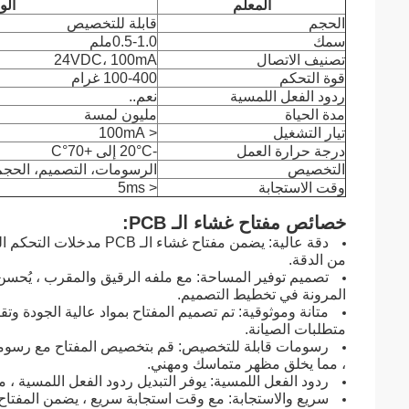
المعلم
ال
الحجم
قابلة للتخصيص
سمك
0.5-1.0ملم
تصنيف الاتصال
24VDC، 100mA
قوة التحكم
100-400 غرام
ردود الفعل اللمسية
نعم..
مدة الحياة
مليون لمسة
تيار التشغيل
< 100mA
درجة حرارة العمل
-20°C إلى +70°C
التخصيص
الرسومات، التصميم، الحجم
وقت الاستجابة
< 5ms
خصائص مفتاح غشاء الـ PCB:
دقة عالية: يضمن مفتاح غ
من الدقة.
تصميم توفير المساحة: مع ملفه الرقيق والمقرب ، يُحسن 
المرونة في تخطيط التصميم.
متانة وموثوقية: تم تصميم المفتاح بمواد عالية الجودة وتق
متطلبات الصيانة.
رسومات قابلة للتخصيص: قم بتخصيص المفتاح مع رسومات
، مما يخلق مظهر متماسك ومهني.
ردود الفعل اللمسية: يوفر التبديل ردود الفعل اللمسية ، 
سريع والاستجابة: مع وقت استجابة سريع ، يضمن المفتاح م