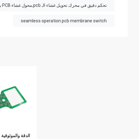
تحكم دقيق في محرك تحويل غشاء الـ pcb,محول غشاء PCB بدقة عالية,مفتاح غشاء قبة التحكم الدقيق
seamless operation pcb membrane switch
الدقة والموثوقية