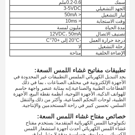
سمك
0.2-0.6ملم
3-5VDC
الجهد التشغيلي
< 50mA
تيار التشغيل
< 10ms
وقت الاستجابة
مدة الحياة
مليون لمسة
تصنيف الاتصال
12VDC، 50mA
درجة حرارة العمل
-20°C إلى +70°C
رحلة التشغيل
لا
الإضاءة الخلفية
متاحة
تطبيقات مفاتيح غشاء اللمس السعة:
يجد التبديل الكهربائي الملمس التطبيقات غير المحدودة في
الأجهزة الإلكترونية في مختلف الصناعات ، بما في ذلك
القطاعات الطبية والصناعية.إنه بمثابة عنصر واجهة حاسم
للهواتف الذكية، الأجهزة اللوحية، أنظمة نقطة البيع، الأجهزة
الطبية، لوحات التحكم الصناعية، وأكثر من ذلك.والتنقل
السلس، تحسين كبير في راحة المستخدمين والإنتاجية.
خصائص مفتاح غشاء اللمس السعة:
تكنولوجيا اللمس الكهربائية المتقدمة: يستخدم مفتاح
غشاء اللمس الكهربائي أحدث أجهزة استشعار اللمس
الكهربائي ، مما يوفر حساسية ودقة لا مثيل لها في