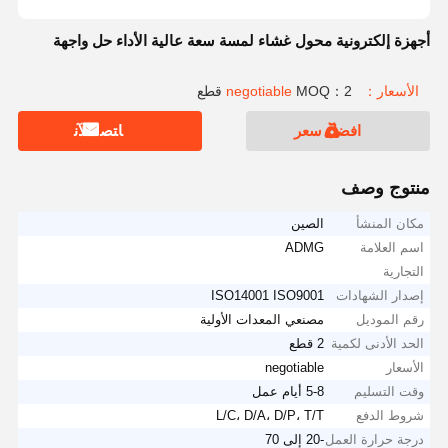
أجهزة إلكترونية محول غشاء لمسة سعة عالية الأداء حل واجهة
الأسعار：negotiable
MOQ：2 قطع
افضل سعر
ﺎﺘﺼﻟ ﺍﻶﻧ
منتوج وصف
مكان المنشأ
الصين
اسم العلامة
ADMG
التجارية
إصدار الشهادات
ISO14001 ISO9001
رقم الموديل
مصنعي المعدات الأولية
الحد الأدنى لكمية
2 قطع
الأسعار
negotiable
وقت التسليم
5-8 أيام عمل
شروط الدفع
L/C، D/A، D/P، T/T
درجة حرارة العمل
-20 إلى 70