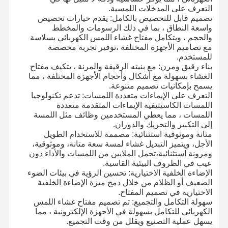
التعرف على المدخلات اللمسية.
تصميم قابل للتخصيص بالكامل: يقدم خيارات تخصيص
واسعة النطاق ، بما في ذلك الرسومات والمخطط
والحجم ، ويتكامل مفتاح غشاء اللمس الكهربائي بسلاسة
مع تصاميم الأجهزة المختلفة ،توفير تجربة مخصصة
للمستخدم.
بناء رقيق ومرن: مع بنيته الرقيقة والمرنة ، يتكيف مفتاح
الغشاء بسهولة مع أشكال وأحجام الأجهزة المختلفة ، مما
يسمح بإمكانيات تصميم متنوعة.
التعرف على الإيماءات متعددة اللمسات: تدعم تكنولوجيا
اللمسات الكاسيتيفية الإيماءات المتقدمة متعددة
اللمسات ، مما يعطي المستخدمين وظائف مثل اللمسة
إلى التكبير والتحريك والدوران.
متانة وموثوقية استثنائية: مصممة للاستخدام الطويل
الأجل، ويتميز التبديل غشاء لمسة سعة متانة، وموثوقية،
ومرونة استثنائية،تحمل الملايين من اللمسات والأداء دون
عيب في الظروف البيئية القاسية.
الإضاءة الخلفية الاختيارية: تحسين الرؤية في بيئات الضوء
الضعيف أو الظلام من خلال دمج ميزة الإضاءة الخلفية
الاختيارية في تصميم المفتاح.
المنزل
المنتجات
فيديوهات
حولنا
سهولة التكامل والتجميع: تم تصميم مفتاح غشاء اللمس
الكهربائي للتكامل بسهولة في الأجهزة الإلكترونية ، مما
يسهل عملية التصنيع ويقلل من وقت التجميع.