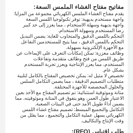
مفاتيح مفتاح الغشاء الملمس السعة:
يقدم مفتاح الغشاء الملمس الكهربائي مجموعة من المزايا:
جولة في
مراقبة الجودة
اتصل بنا
أخبار
واجهة مستخدم بديهية: توفر تكنولوجيا اللمس السعة
المصنع
واجهة بديهية وسهلة الاستخدام ، مما يعزز إلى حد كبير
رضا المستخدم وسهولة الاستخدام.
التحكم باللمس الدقيق والمتجاوب للغاية: يضمن التبديل
التحكم باللمس الدقيق ، مما يتيح للمستخدمين التفاعل
مع الأجهزة الإلكترونية بسهولة.
وظائف معززة: تمكن إمكانات التعرف على الإيماءات عن
اطلب اقتباس
طريق اللمس من فتح وظائف متقدمة وتفاعلات
المستخدم، مما يعزز الإنتاجية ويعزز تجربة المستخدم
بشكل عام.
تبديل الغشاء المخصص
تخصيص لا مثيل له: يمكن تخصيص المفتاح بالكامل لتلبية
متطلبات التصميم الدقيقة ، مما يضمن التكامل السلس
تبديل الغشاء الصناعي
والحلول المخصصة للأجهزة المختلفة.
متانة وموثوقية استثنائية: تم تصميم المفتاح مع الأخذ بعين
تبديل غشاء مرن
الاعتبار طول العمر، وهو يتفوق في المتانة وموثوقيته، مما
يضمن أداءً طويل الأمد حتى في البيئات الصعبة.
التكامل والتجميع المبسط: تصميم مفتاح غشاء اللمس
تبديل غشاء ثنائي الفينيل متعدد الكلور
الكهربائي يسهل عملية التكامل والتجميع ، مما يقلل من
وقت الإنتاج والتكاليف.
تبديل الغشاء FPC
طلب اقتباس (RFQ):