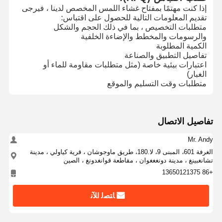
تبديل غشاء الإضاءة الخلفية
إذا كنت مهتمًا بمفتاح غشاء اللمس المخصص لدينا ، فيرجى
تقديم المعلومات التالية للحصول على اقتباس:
مفتاح غشاء لوحة المفاتيح
متطلبات التخصيص ، بما في ذلك الحجم والشكل
والرسومات والمخطط والإضاءة الخلفية
تبديل لوحة الغشاء
الكمية المطلوبة
تفاصيل التطبيق والصناعة
اعتبارات بيئية خاصة (مثل متطلبات مقاومة للماء أو
التداخلات الرسومية
الغبار)
متطلبات وقت التسليم والموقع
دوائر بي تي إيه
فيلم دليل الضوء
تفاصيل الاتصال
تجميع القبة المعدنية
Mr. Andy
عدسة PMMA
الغرفة 601، المبنى 9، لا.180، طريق ماوجوشان ، قرية كياولي ، مدينة
تشانغبينغ ، مدينة دونغغغوان ، مقاطعة قوانغدونغ ، الصين
+86 13650121375
ﺎﺘﺼﻟ ﺍﻶﻧ