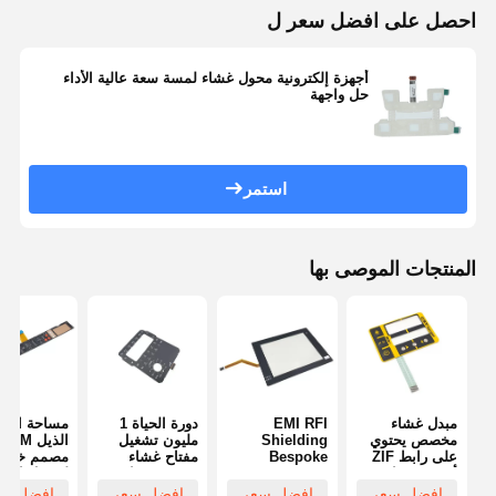
احصل على افضل سعر ل
أجهزة إلكترونية محول غشاء لمسة سعة عالية الأداء
حل واجهة
استمر
المنتجات الموصى بها
مبدل غشاء
EMI RFI
دورة الحياة 1
مساحة اتصا
مخصص يحتوي
Shielding
مليون تشغيل
الذي
على رابط ZIF
Bespoke
مفتاح غشاء
مصمم خصيص
أو FPC مناسب
Membrane
مخصص بما في
لتحويل الغش
للبيئات الرطوبة
Switch
ذلك المرفق
المتكامل
افضل سعر
افضل سعر
افضل سعر
افضل سع