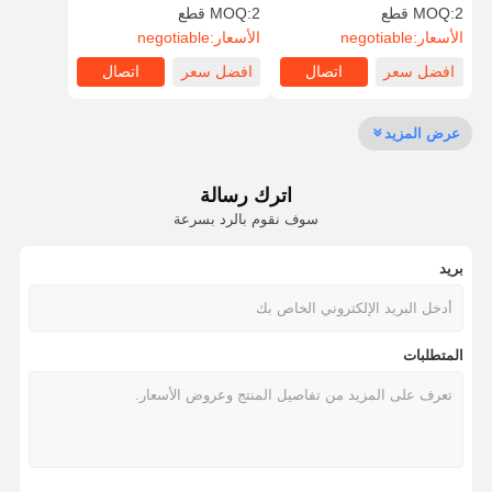
قابلة للتخصيص
2 قطع
MOQ:
2 قطع
MOQ:
الأسعار:
negotiable
الأسعار:
negotiable
جولة في
مراقبة الجودة
اتصل بنا
أخبار
افضل سعر
اتصال
افضل سعر
اتصال
المصنع
عرض المزيد
اترك رسالة
اطلب اقتباس
سوف نقوم بالرد بسرعة
بريد
تبديل الغشاء المخصص
تبديل الغشاء الصناعي
المتطلبات
تبديل غشاء مرن
تبديل غشاء ثنائي الفينيل متعدد الكلور
تبديل الغشاء FPC