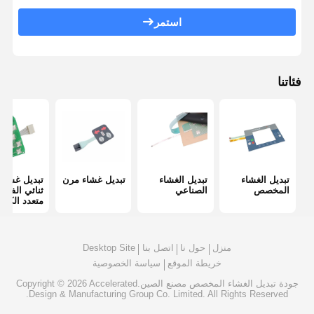
تبديل غشاء الإضاءة الخلفية
استمر
مفتاح غشاء لوحة المفاتيح
تبديل لوحة الغشاء
فئاتنا
التداخلات الرسومية
دوائر بي تي إيه
فيلم دليل الضوء
تبديل الغشاء
تبديل الغشاء
تبديل غشاء مرن
تبديل غشاء
تجميع القبة المعدنية
المخصص
الصناعي
ثنائي الفيني
متعدد الكلور
عدسة PMMA
منزل
حول نا
اتصل بنا
Desktop Site
خريطة الموقع
سياسة الخصوصية
جودة
تبديل الغشاء المخصص
مصنع الصين.Copyright © 2026 Accelerated
Design & Manufacturing Group Co. Limited. All Rights Reserved.