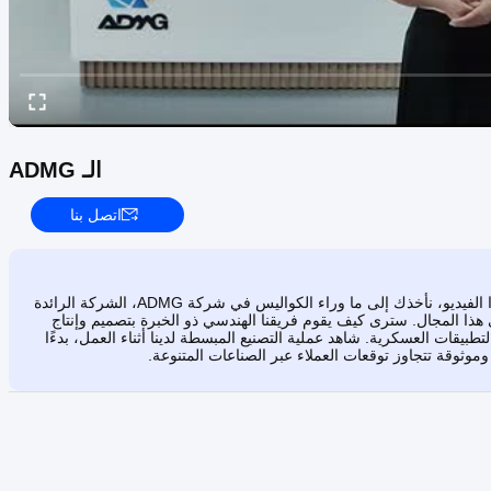
الـ ADMG
اتصل بنا
عرض توضيحي حيوي يوضح النتائج الحقيقية وكيفية البدء بسرعة. في هذا الفيديو، نأخذك إلى ما وراء الكواليس في شركة ADMG، الشركة الرائدة
حولات الأغشية والتي تتمتع بخبرة تزيد عن 20 عامًا في هذا المجال. سترى كيف يقوم فريقنا الهندسي ذو الخبرة بتصميم وإنتاج
طبيقات العسكرية. شاهد عملية التصنيع المبسطة لدينا أثناء العمل، بدءًا
وثوقة تتجاوز توقعات العملاء عبر الصناعات المتنوعة.